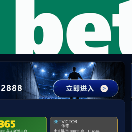
伟德国际(victor1946)官方网站-Officials Website
伟德国际唯一官网入口
教育技术应用
慕课学习平台
当前位置:
首页
·
通知公告
于举办2025年校级青年教师教学竞赛的通知
于开展AI辅助高校教学设计创新与实施工作坊的通知