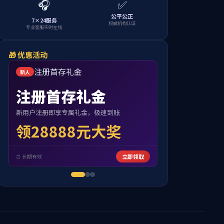
2025-04-02
2025-03-27
2025-03-27
知
2025-03-25
2025-03-24
2025-03-21
2025-03-14
2025-03-12
2025-03-03
2025-02-25
2025-02-21
2025-01-23
2025-01-03
页
尾页